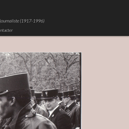
otojournaliste (1917-1996)
ntacter