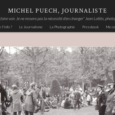
MICHEL PUECH, JOURNALISTE
 faire voir. Je ne ressens pas la nécessité d’en changer” Jean Lattès, ph
e l’Info ?
Le Journalisme
La Photographie
Pressbook
Me co