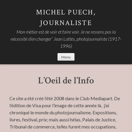
Skip
to
MICHEL PUECH,
content
JOURNALISTE
Mon métier est de voir et faire voir. Je ne ressens pas la
nécessité d’en changer” Jean Lattès, photojournaliste (1917-
1996)
Menu
L’Oeil de l’Info
Ce site a été créé l’été 2008 dans le Club Mediapart. De
l’édition de Visa pour l’image de cette année là, j’ai
chroniqué le monde du photojournalisme. Expositions,
livres, festival, prix; mais aussi hélas, Palais de Justice,
Tribunal de commerce, telles furent mes occupations,