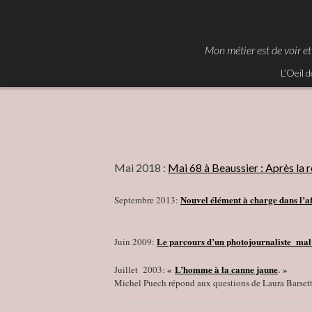
Skip
to
content
Mon métier est de voir et
L’Oeil d
Mai 2018 :
Mai 68 à Beaussier : Après la r
Nouvel élément à charge dans l’
Septembre 2013:
Le parcours d’un photojournaliste ma
Juin 2009:
«
L’homme à la canne jaune
. »
Juillet 2003:
Michel Puech répond aux questions de Laura Barsetti 