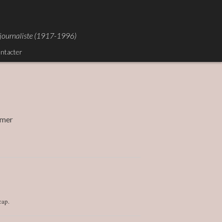
otojournaliste (1917-1996)
ntacter
r-mer
cap.