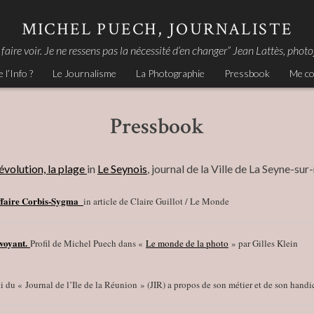
MICHEL PUECH, JOURNALISTE
 faire voir. Je ne ressens pas la nécessité d’en changer” Jean Lattès, ph
e l’Info ?
Le Journalisme
La Photographie
Pressbook
Me co
Pressbook
évolution, la plage
in
Le Seynois
, journal de la Ville de La Seyne-su
affaire Corbis-Sygma
in article de Claire Guillot / Le Monde
lvoyant.
Profil de Michel Puech dans «
Le monde de la photo
» par Gilles Klein
du « Journal de l’Ile de la Réunion » (JIR) a propos de son métier et de son handi