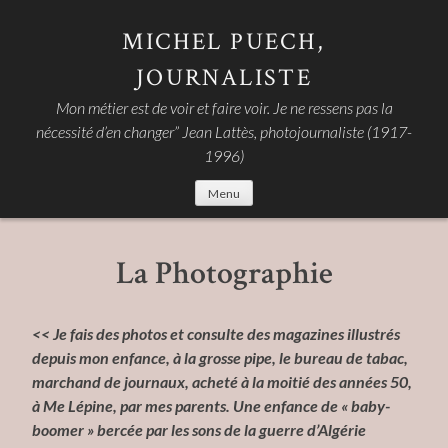
Skip
to
MICHEL PUECH,
content
JOURNALISTE
Mon métier est de voir et faire voir. Je ne ressens pas la
nécessité d’en changer” Jean Lattès, photojournaliste (1917-
1996)
Menu
La Photographie
<< J
e fais des photos et consulte des magazines illustrés
depuis mon enfance,
à
la grosse pipe,
le bureau de tabac,
marchand de journaux, acheté à la moitié des années 50,
à Me Lépine, par mes parents. Une enfance de « baby-
boomer » bercée par les sons de la guerre d’Algérie