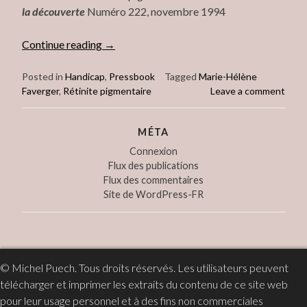
la déco
uverte
Numéro 222, novembre 1994
« Vivre
Continue reading
→
avec
une
Posted in
Handicap
,
Pressbook
Tagged
Marie-Hélène
Faverger
,
Rétinite pigmentaire
Leave a comment
rétinite
pigmentaire »
MÉTA
Connexion
Flux des publications
Flux des commentaires
Site de WordPress-FR
© Michel Puech. Tous droits réservés. Les utilisateurs peuvent
télécharger et imprimer les extraits du contenu de ce site web
pour leur usage personnel et à des fins non commerciales