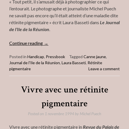
« Tout petit, il s’amusait déjà à photographier ce qui
l’entourait. Le photographe et journaliste Michel Puech
ne savait pas encore qu’il était atteint d’une maladie dite
rétinite pigmentaire » écrit Laura Basseti dans
Le Journal
de l’Ile de la Réunion
.
« L’homme
Continue reading
→
à
la
Posted in
Handicap
,
Pressbook
Tagged
Canne jaune
,
Journal de l'Ile de la Réunion
,
Laura Basseti
,
Rétinite
canne
pigmentaire
Leave a comment
jaune »
Vivre avec une rétinite
pigmentaire
Posted on
1 novembre 1994
by
Michel Puech
Vivre avec une rétinite pigmentaire in
Revue du Palais de